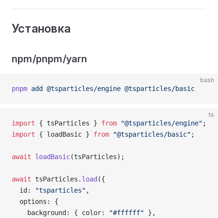
Установка
npm/pnpm/yarn
bash
pnpm
 add
 @tsparticles/engine
 @tsparticles/basic
ts
import
 { tsParticles } 
from
 "@tsparticles/engine"
;
import
 { loadBasic } 
from
 "@tsparticles/basic"
;
await
 loadBasic
(tsParticles);
await
 tsParticles.
load
({
  id: 
"tsparticles"
,
  options: {
    background: { color: 
"#ffffff"
 },