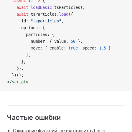
  (
async
 () 
=>
 {
    await
 loadBasic
(tsParticles);
    await
 tsParticles.
load
({
      id: 
"tsparticles"
,
      options: {
        particles: {
          number: { value: 
50
 },
          move: { enable: 
true
, speed: 
1.5
 },
        },
      },
    });
  })();
</
script
>
Частые ошибки
Ожидание функций, не входящих в basic