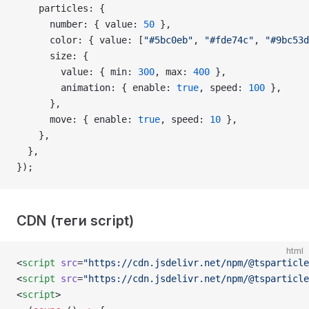
    particles: {
      number: { value: 
50
 },
      color: { value: [
"#5bc0eb"
, 
"#fde74c"
, 
"#9bc53d
      size: {
        value: { min: 
300
, max: 
400
 },
        animation: { enable: 
true
, speed: 
100
 },
      },
      move: { enable: 
true
, speed: 
10
 },
    },
  },
});
CDN (теги script)
html
<
script
 src
=
"https://cdn.jsdelivr.net/npm/@tsparticle
<
script
 src
=
"https://cdn.jsdelivr.net/npm/@tsparticle
<
script
>