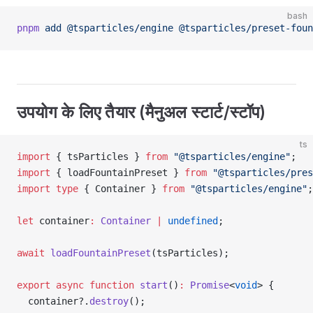
bash
pnpm
 add
 @tsparticles/engine
 @tsparticles/preset-foun
उपयोग के लिए तैयार (मैनुअल स्टार्ट/स्टॉप)
ts
import
 { tsParticles } 
from
 "@tsparticles/engine"
;
import
 { loadFountainPreset } 
from
 "@tsparticles/pres
import
 type
 { Container } 
from
 "@tsparticles/engine"
;
let
 container
:
 Container
 |
 undefined
;
await
 loadFountainPreset
(tsParticles);
export
 async
 function
 start
()
:
 Promise
<
void
> {
  container?.
destroy
();