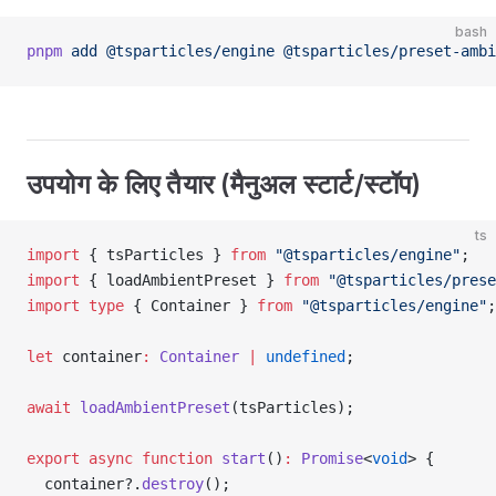
bash
pnpm
 add
 @tsparticles/engine
 @tsparticles/preset-ambi
उपयोग के लिए तैयार (मैनुअल स्टार्ट/स्टॉप)
ts
import
 { tsParticles } 
from
 "@tsparticles/engine"
;
import
 { loadAmbientPreset } 
from
 "@tsparticles/prese
import
 type
 { Container } 
from
 "@tsparticles/engine"
;
let
 container
:
 Container
 |
 undefined
;
await
 loadAmbientPreset
(tsParticles);
export
 async
 function
 start
()
:
 Promise
<
void
> {
  container?.
destroy
();