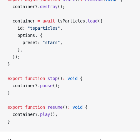
  container?.
destroy
();
  container 
=
 await
 tsParticles.
load
({
    id: 
"tsparticles"
,
    options: {
      preset: 
"stars"
,
    },
  });
}
export
 function
 stop
()
:
 void
 {
  container?.
pause
();
}
export
 function
 resume
()
:
 void
 {
  container?.
play
();
}