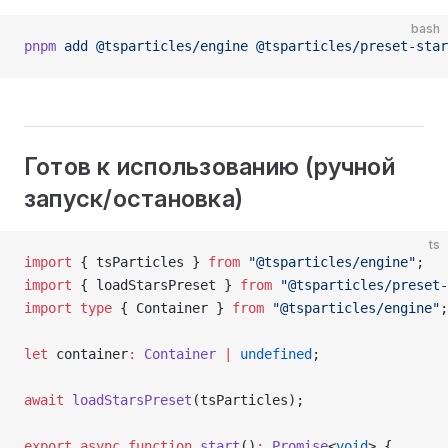
bash
pnpm
 add
 @tsparticles/engine
 @tsparticles/preset-star
Готов к использованию (ручной
запуск/остановка)
ts
import
 { tsParticles } 
from
 "@tsparticles/engine"
;
import
 { loadStarsPreset } 
from
 "@tsparticles/preset-
import
 type
 { Container } 
from
 "@tsparticles/engine"
;
let
 container
:
 Container
 |
 undefined
;
await
 loadStarsPreset
(tsParticles);
export
 async
 function
 start
()
:
 Promise
<
void
> {