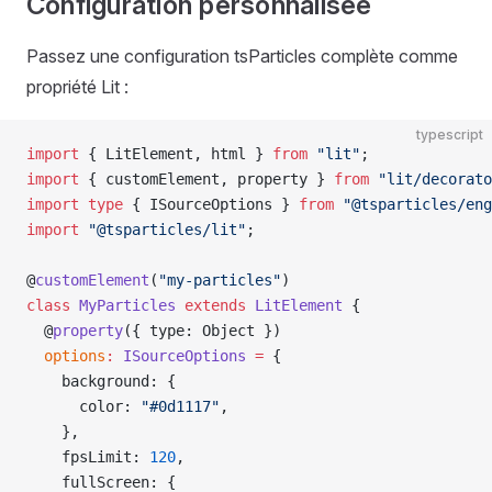
Configuration personnalisée
Passez une configuration tsParticles complète comme
propriété Lit :
typescript
import
 { LitElement, html } 
from
 "lit"
;
import
 { customElement, property } 
from
 "lit/decorato
import
 type
 { ISourceOptions } 
from
 "@tsparticles/eng
import
 "@tsparticles/lit"
;
@
customElement
(
"my-particles"
)
class
 MyParticles
 extends
 LitElement
 {
  @
property
({ type: Object })
  options
:
 ISourceOptions
 =
 {
    background: {
      color: 
"#0d1117"
,
    },
    fpsLimit: 
120
,
    fullScreen: {