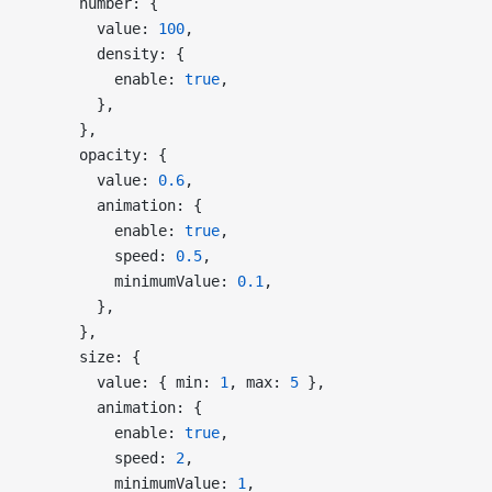
      number: {
        value: 
100
,
        density: {
          enable: 
true
,
        },
      },
      opacity: {
        value: 
0.6
,
        animation: {
          enable: 
true
,
          speed: 
0.5
,
          minimumValue: 
0.1
,
        },
      },
      size: {
        value: { min: 
1
, max: 
5
 },
        animation: {
          enable: 
true
,
          speed: 
2
,
          minimumValue: 
1
,