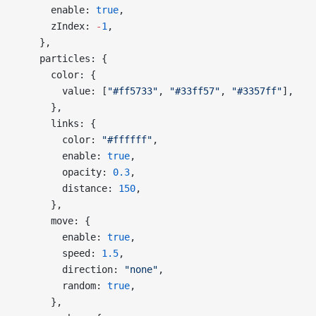
      enable: 
true
,
      zIndex: 
-
1
,
    },
    particles: {
      color: {
        value: [
"#ff5733"
, 
"#33ff57"
, 
"#3357ff"
],
      },
      links: {
        color: 
"#ffffff"
,
        enable: 
true
,
        opacity: 
0.3
,
        distance: 
150
,
      },
      move: {
        enable: 
true
,
        speed: 
1.5
,
        direction: 
"none"
,
        random: 
true
,
      },