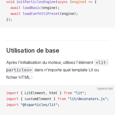
void
 initParticlesEngine
(
async
 (
engine
) 
=>
 {
  await
 loadBasic
(engine);
  await
 loadConfettiPreset
(engine);
});
Utilisation de base
Après l'initialisation du moteur, utilisez l'élément
<lit-
dans n'importe quel template Lit ou
particles>
fichier HTML :
typescript
import
 { LitElement, html } 
from
 "lit"
;
import
 { customElement } 
from
 "lit/decorators.js"
;
import
 "@tsparticles/lit"
;