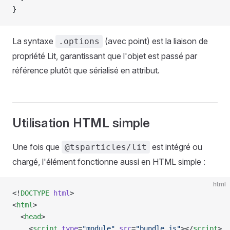
}
La syntaxe
(avec point) est la liaison de
.options
propriété Lit, garantissant que l'objet est passé par
référence plutôt que sérialisé en attribut.
Utilisation HTML simple
Une fois que
est intégré ou
@tsparticles/lit
chargé, l'élément fonctionne aussi en HTML simple :
html
<!
DOCTYPE
 html
>
<
html
>
  <
head
>
    <
script
 type
=
"module"
 src
=
"bundle.js"
></
script
>