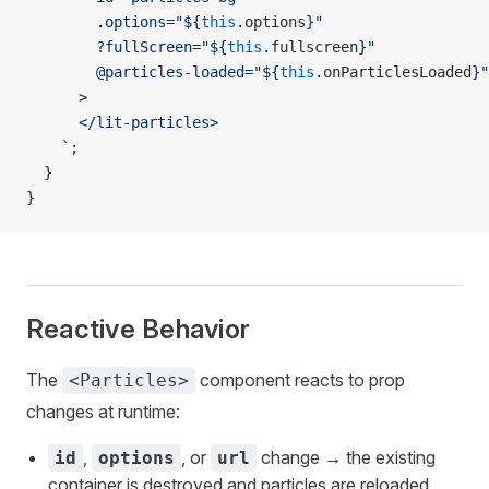
        .options="${
this
.
options
}"
        ?fullScreen="${
this
.
fullscreen
}"
        @particles-loaded="${
this
.
onParticlesLoaded
}"
      >
      </lit-particles>
    `
;
  }
}
Reactive Behavior
The
component reacts to prop
<Particles>
changes at runtime:
,
, or
change → the existing
id
options
url
container is destroyed and particles are reloaded