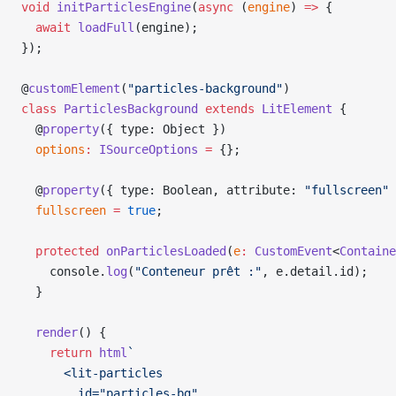
void
 initParticlesEngine
(
async
 (
engine
) 
=>
 {
  await
 loadFull
(engine);
});
@
customElement
(
"particles-background"
)
class
 ParticlesBackground
 extends
 LitElement
 {
  @
property
({ type: Object })
  options
:
 ISourceOptions
 =
 {};
  @
property
({ type: Boolean, attribute: 
"fullscreen"
 
  fullscreen
 =
 true
;
  protected
 onParticlesLoaded
(
e
:
 CustomEvent
<
Containe
    console.
log
(
"Conteneur prêt :"
, e.detail.id);
  }
  render
() {
    return
 html
`
      <lit-particles
        id="particles-bg"