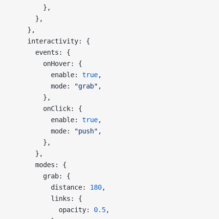
        },
      },
    },
    interactivity: {
      events: {
        onHover: {
          enable: 
true
,
          mode: 
"grab"
,
        },
        onClick: {
          enable: 
true
,
          mode: 
"push"
,
        },
      },
      modes: {
        grab: {
          distance: 
180
,
          links: {
            opacity: 
0.5
,