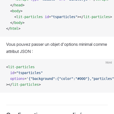
  </
head
>
  <
body
>
    <
lit-particles
 id
=
"tsparticles"
></
lit-particles
>
  </
body
>
</
html
>
Vous pouvez passer un objet d'options minimal comme
attribut JSON :
html
<
lit-particles
  id
=
"tsparticles"
  options
=
'{"background":{"color":"#000"},"particles"
></
lit-particles
>