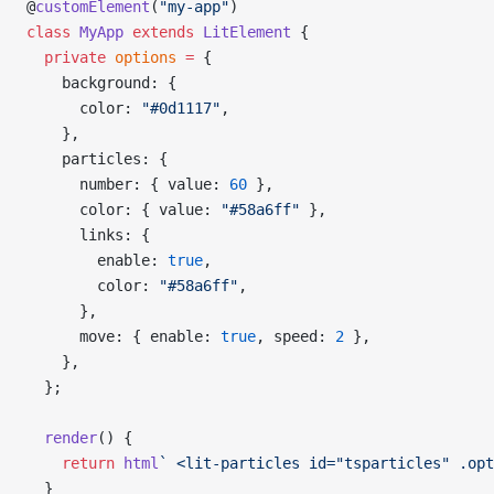
@
customElement
(
"my-app"
)
class
 MyApp
 extends
 LitElement
 {
  private
 options
 =
 {
    background: {
      color: 
"#0d1117"
,
    },
    particles: {
      number: { value: 
60
 },
      color: { value: 
"#58a6ff"
 },
      links: {
        enable: 
true
,
        color: 
"#58a6ff"
,
      },
      move: { enable: 
true
, speed: 
2
 },
    },
  };
  render
() {
    return
 html
` <lit-particles id="tsparticles" .opt
  }