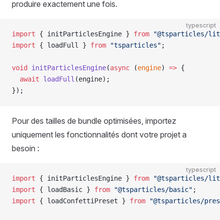
produire exactement une fois.
typescript
import
 { initParticlesEngine } 
from
 "@tsparticles/lit
import
 { loadFull } 
from
 "tsparticles"
;
void
 initParticlesEngine
(
async
 (
engine
) 
=>
 {
  await
 loadFull
(engine);
});
Pour des tailles de bundle optimisées, importez
uniquement les fonctionnalités dont votre projet a
besoin :
typescript
import
 { initParticlesEngine } 
from
 "@tsparticles/lit
import
 { loadBasic } 
from
 "@tsparticles/basic"
;
import
 { loadConfettiPreset } 
from
 "@tsparticles/pres