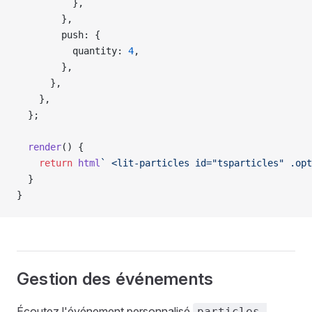
          },
        },
        push: {
          quantity: 
4
,
        },
      },
    },
  };
  render
() {
    return
 html
` <lit-particles id="tsparticles" .opt
  }
}
Gestion des événements
Écoutez l'événement personnalisé
particles-