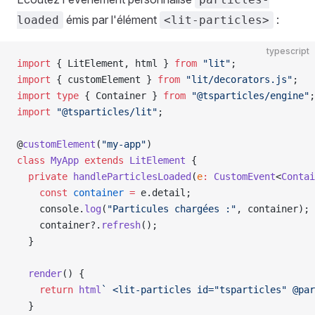
émis par l'élément
:
loaded
<lit-particles>
typescript
import
 { LitElement, html } 
from
 "lit"
;
import
 { customElement } 
from
 "lit/decorators.js"
;
import
 type
 { Container } 
from
 "@tsparticles/engine"
;
import
 "@tsparticles/lit"
;
@
customElement
(
"my-app"
)
class
 MyApp
 extends
 LitElement
 {
  private
 handleParticlesLoaded
(
e
:
 CustomEvent
<
Contai
    const
 container
 =
 e.detail;
    console.
log
(
"Particules chargées :"
, container);
    container?.
refresh
();
  }
  render
() {
    return
 html
` <lit-particles id="tsparticles" @par
  }