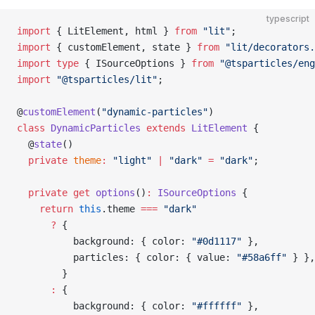
typescript
import
 { LitElement, html } 
from
 "lit"
;
import
 { customElement, state } 
from
 "lit/decorators.
import
 type
 { ISourceOptions } 
from
 "@tsparticles/eng
import
 "@tsparticles/lit"
;
@
customElement
(
"dynamic-particles"
)
class
 DynamicParticles
 extends
 LitElement
 {
  @
state
()
  private
 theme
:
 "light"
 |
 "dark"
 =
 "dark"
;
  private
 get
 options
()
:
 ISourceOptions
 {
    return
 this
.theme 
===
 "dark"
      ?
 {
          background: { color: 
"#0d1117"
 },
          particles: { color: { value: 
"#58a6ff"
 } },
        }
      :
 {
          background: { color: 
"#ffffff"
 },