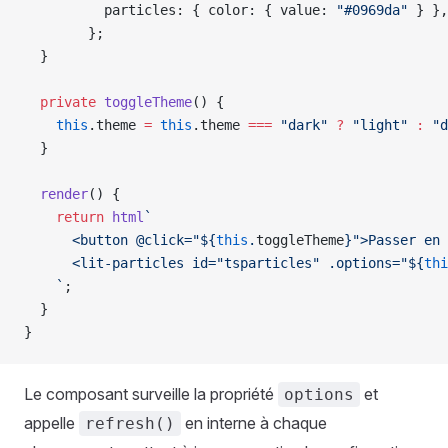
          particles: { color: { value: 
"#0969da"
 } },
        };
  }
  private
 toggleTheme
() {
    this
.theme 
=
 this
.theme 
===
 "dark"
 ?
 "light"
 :
 "d
  }
  render
() {
    return
 html
`
      <button @click="${
this
.
toggleTheme
}">Passer en 
      <lit-particles id="tsparticles" .options="${
thi
    `
;
  }
}
Le composant surveille la propriété
et
options
appelle
en interne à chaque
refresh()