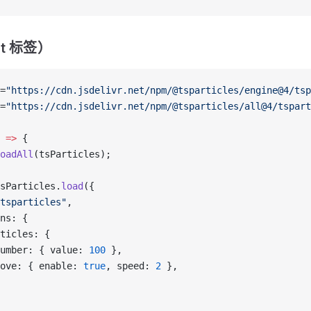
pt 标签）
=
"https://cdn.jsdelivr.net/npm/@tsparticles/engine@4/tsp
=
"https://cdn.jsdelivr.net/npm/@tsparticles/all@4/tspart
 
=>
 {
oadAll
(tsParticles);
sParticles.
load
({
tsparticles"
,
ns: {
ticles: {
umber: { value: 
100
 },
ove: { enable: 
true
, speed: 
2
 },