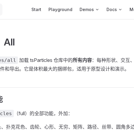
Main Navigation
Start
Playground
Demos
Docs
M
All
加载 tsParticles 仓库中的
所有内容
：每种形状、交互
es/all
件和导出。它是体积最大的捆绑包，适用于原型设计和演示。
能
（full）的全部功能，外加：
cles
头、扑克花色、齿轮、心形、无穷、矩阵、路径、丝带、圆角多