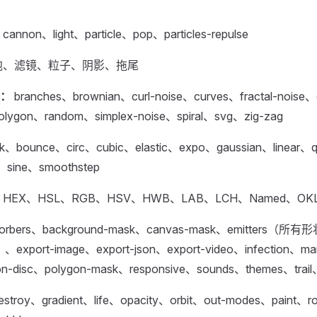
cannon、light、particle、pop、particles-repulse
泡、滤镜、粒子、阴影、拖尾
：
branches、brownian、curl-noise、curves、fractal-noise
polygon、random、simplex-noise、spiral、svg、zig-zag
k、bounce、circ、cubic、elastic、expo、gaussian、linear、
d、sine、smoothstep
HEX、HSL、RGB、HSV、HWB、LAB、LCH、Named、OK
orbers、background-mask、canvas-mask、emitters（所
export-image、export-json、export-video、infection、manu
on-disc、polygon-mask、responsive、sounds、themes、trai
estroy、gradient、life、opacity、orbit、out-modes、paint、ro