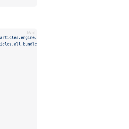
html
articles.engine.min.js"
></
script
>
icles.all.bundle.min.js"
></
script
>