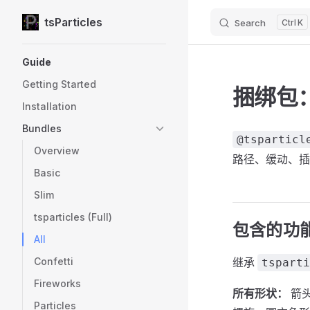
tsParticles
Search
K
Skip to content
Sidebar Navigation
Guide
Getting Started
捆绑包：
Installation
Bundles
@tsparticl
Overview
路径、缓动、插
Basic
Slim
tsparticles (Full)
包含的功
All
继承
Confetti
tsparti
Fireworks
所有形状：
箭
Particles