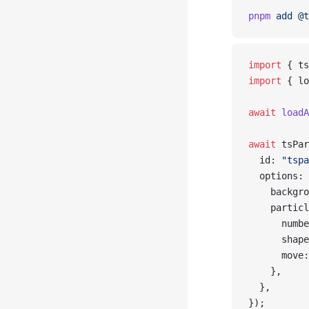
pnpm
 add
 @t
import
 { ts
import
 { lo
await
 loadA
await
 tsPar
  id: 
"tspa
  options: 
    backgro
    particl
      numbe
      shape
      move:
    },
  },
});