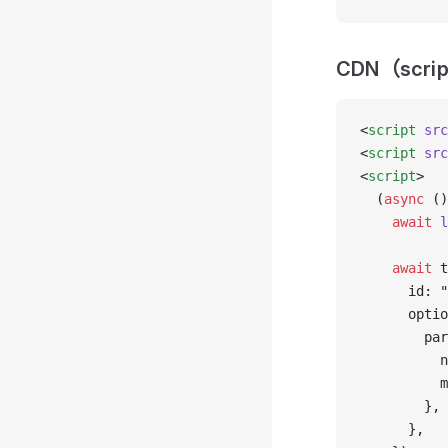
CDN（scri
<
script
 src
<
script
 src
<
script
>
  (
async
 ()
    await
 l
    await
 t
      id: 
"
      optio
        par
          n
          m
        },
      },