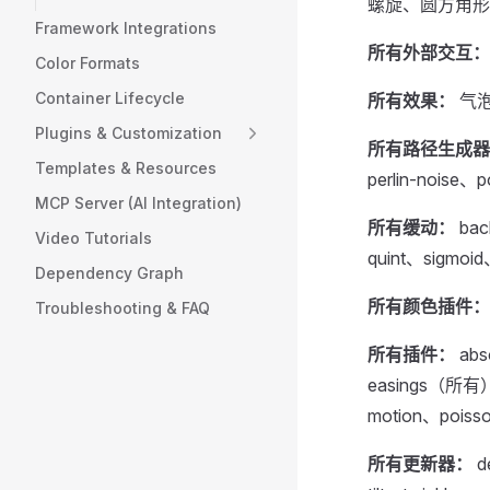
螺旋、圆方角形
Framework Integrations
所有外部交互：
Color Formats
Container Lifecycle
所有效果：
气
Plugins & Customization
所有路径生成器
Templates & Resources
perlin-noise、
MCP Server (AI Integration)
所有缓动：
bac
Video Tutorials
quint、sigmoi
Dependency Graph
所有颜色插件：
Troubleshooting & FAQ
所有插件：
abs
easings（所有）、
motion、poiss
所有更新器：
d