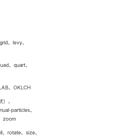
、grid、levy、
quad、quart、
LAB、OKLCH
有形状）、
al-particles、
l、zoom
ll、rotate、size、