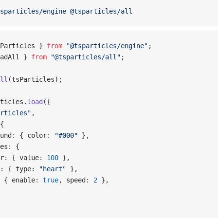
sparticles/engine
 @tsparticles/all
Particles } 
from
 "@tsparticles/engine"
;
adAll } 
from
 "@tsparticles/all"
;
ll
(tsParticles);
ticles.
load
({
rticles"
,
{
und: { color: 
"#000"
 },
es: {
r: { value: 
100
 },
: { type: 
"heart"
 },
 { enable: 
true
, speed: 
2
 },