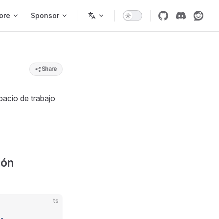
ore
Sponsor
Share
spacio de trabajo
ión
ts