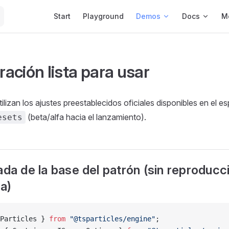
Main Navigation
Start
Playground
Demos
Docs
M
ación lista para usar
ilizan los ajustes preestablecidos oficiales disponibles en el e
(beta/alfa hacia el lanzamiento).
esets
ada de la base del patrón (sin reproducc
a)
Particles } 
from
 "@tsparticles/engine"
;