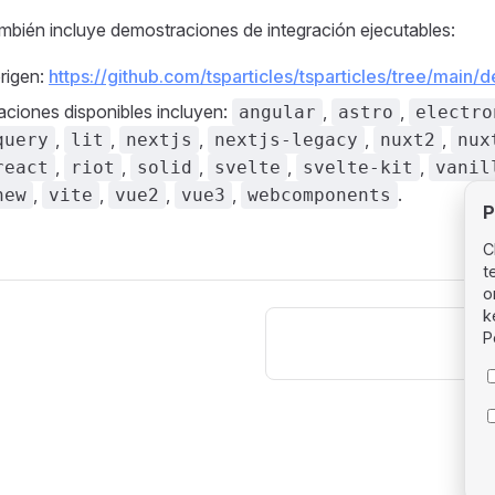
mbién incluye demostraciones de integración ejecutables:
rigen:
https://github.com/tsparticles/tsparticles/tree/main/
ciones disponibles incluyen:
,
,
angular
astro
electro
,
,
,
,
,
query
lit
nextjs
nextjs-legacy
nuxt2
nux
,
,
,
,
,
react
riot
solid
svelte
svelte-kit
vanil
,
,
,
,
.
new
vite
vue2
vue3
webcomponents
P
C
t
o
k
P