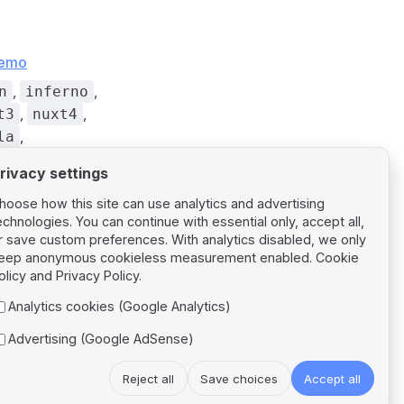
demo
,
,
n
inferno
,
,
t3
nuxt4
,
la
rivacy settings
hoose how this site can use analytics and advertising
echnologies. You can continue with essential only, accept all,
r save custom preferences. With analytics disabled, we only
eep anonymous cookieless measurement enabled.
Cookie
Next page
olicy
and
Privacy Policy
.
Presets Catalog
Analytics cookies (Google Analytics)
Advertising (Google AdSense)
Reject all
Save choices
Accept all