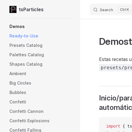
tsParticles
Search
K
Skip to content
Sidebar Navigation
Demos
Ready-to-Use
Demostr
Presets Catalog
Palettes Catalog
Estas recetas ut
Shapes Catalog
presets/pr
Ambient
Big Circles
Bubbles
Inicio/par
Confetti
automátic
Confetti Cannon
Confetti Explosions
import
 { ts
Confetti Falling