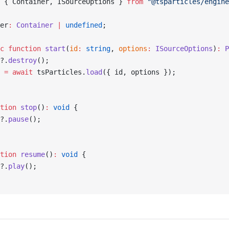
 { Container, ISourceOptions } 
from
 "@tsparticles/engine
er
:
 Container
 |
 undefined
;
c
 function
 start
(
id
:
 string
, 
options
:
 ISourceOptions
)
:
 P
?.
destroy
();
 
=
 await
 tsParticles.
load
({ id, options });
tion
 stop
()
:
 void
 {
?.
pause
();
tion
 resume
()
:
 void
 {
?.
play
();