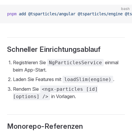
bash
pnpm
 add
 @tsparticles/angular
 @tsparticles/engine
 @ts
Schneller Einrichtungsablauf
Registrieren Sie
einmal
NgParticlesService
beim App-Start.
Laden Sie Features mit
.
loadSlim(engine)
Rendern Sie
<ngx-particles [id]
in Vorlagen.
[options] />
Monorepo-Referenzen