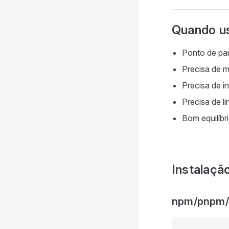
Quando u
Ponto de par
Precisa de mú
Precisa de i
Precisa de li
Bom equilíbr
Instalaçã
npm/pnpm/