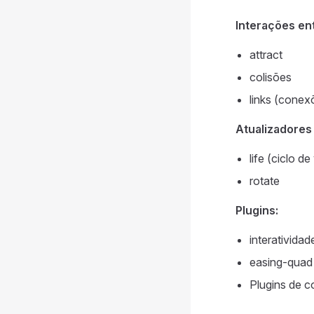
Interações ent
attract
colisões
links (conex
Atualizadores 
life (ciclo de
rotate
Plugins:
interatividad
easing-quad
Plugins de 