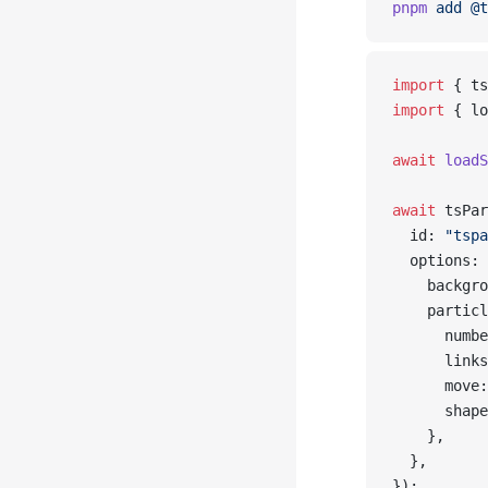
pnpm
 add
 @t
import
 { ts
import
 { lo
await
 loadS
await
 tsPar
  id: 
"tspa
  options: 
    backgro
    particl
      numbe
      links
      move:
      shape
    },
  },
});