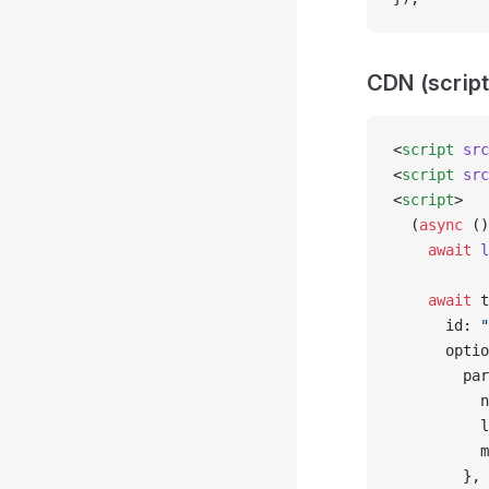
CDN (script
<
script
 src
<
script
 src
<
script
>
  (
async
 ()
    await
 l
    await
 t
      id: 
"
      optio
        par
          n
          l
          m
        },