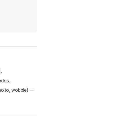
.
ados.
texto, wobble) —