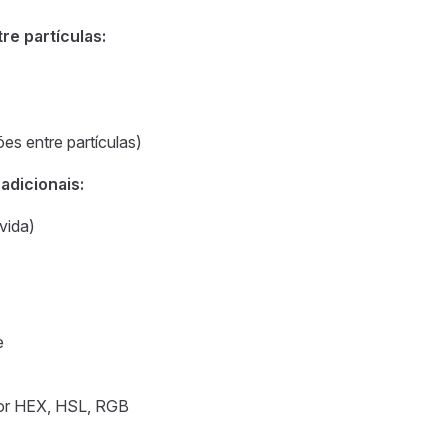
re partículas:
ões entre partículas)
adicionais:
 vida)
e
cor HEX, HSL, RGB