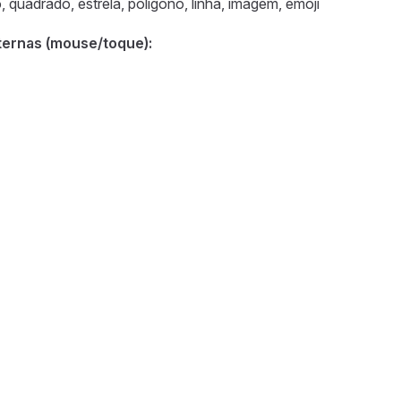
, quadrado, estrela, polígono, linha, imagem, emoji
ternas (mouse/toque):