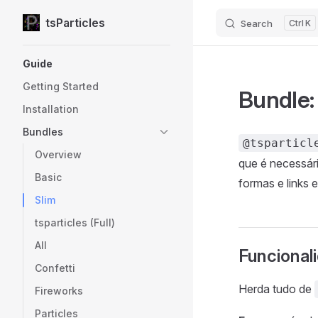
tsParticles
Search
K
Skip to content
Sidebar Navigation
Guide
Getting Started
Bundle:
Installation
Bundles
@tsparticl
Overview
que é necessár
Basic
formas e links e
Slim
tsparticles (Full)
All
Funcional
Confetti
Herda tudo de
Fireworks
Particles