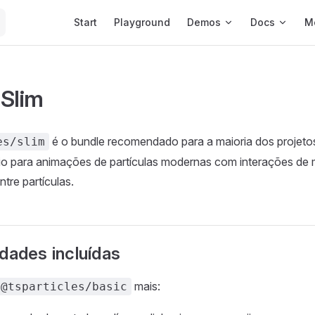
Main Navigation
Start
Playground
Demos
Docs
M
 Slim
é o bundle recomendado para a maioria dos projetos.
es/slim
io para animações de partículas modernas com interações de 
ntre partículas.
idades incluídas
mais:
@tsparticles/basic