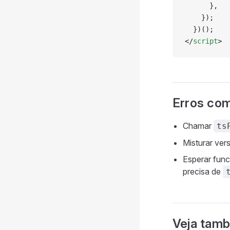
      },
    });
  })();
</
script
>
Erros co
Chamar
ts
Misturar ver
Esperar func
precisa de
Veja tam