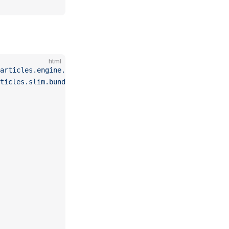
html
articles.engine.min.js"
></
script
>
ticles.slim.bundle.min.js"
></
script
>