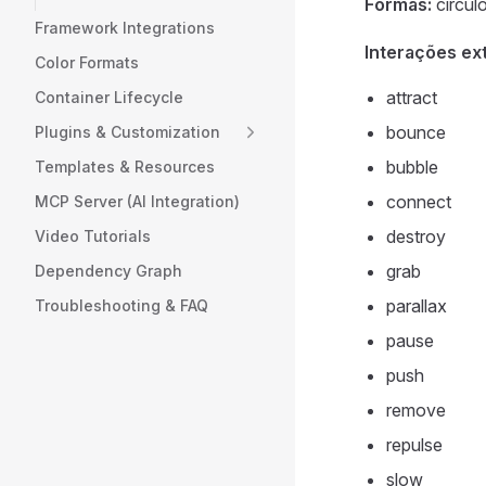
Formas:
círculo
Framework Integrations
Interações ex
Color Formats
attract
Container Lifecycle
bounce
Plugins & Customization
bubble
Templates & Resources
connect
MCP Server (AI Integration)
destroy
Video Tutorials
grab
Dependency Graph
parallax
Troubleshooting & FAQ
pause
push
remove
repulse
slow