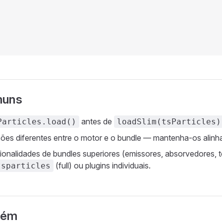
muns
antes de
Particles.load()
loadSlim(tsParticles)
sões diferentes entre o motor e o bundle — mantenha-os alinh
ionalidades de bundles superiores (emissores, absorvedores, 
(full) ou plugins individuais.
tsparticles
bém