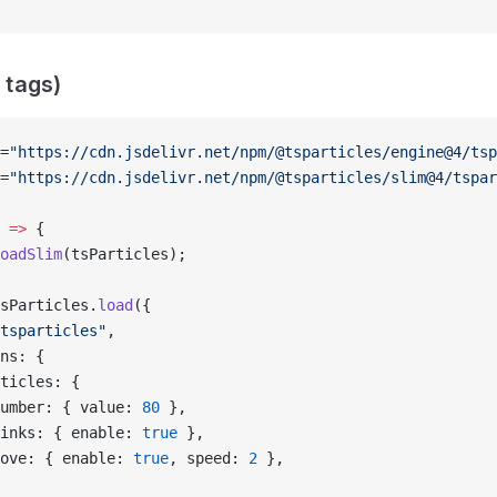
 tags)
=
"https://cdn.jsdelivr.net/npm/@tsparticles/engine@4/tsp
=
"https://cdn.jsdelivr.net/npm/@tsparticles/slim@4/tspar
 
=>
 {
oadSlim
(tsParticles);
sParticles.
load
({
tsparticles"
,
ns: {
ticles: {
umber: { value: 
80
 },
inks: { enable: 
true
 },
ove: { enable: 
true
, speed: 
2
 },