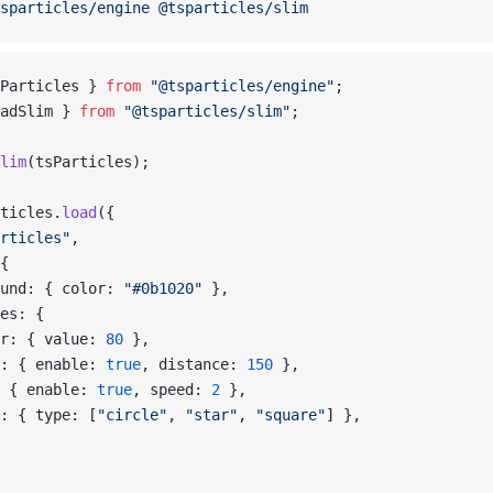
sparticles/engine
 @tsparticles/slim
Particles } 
from
 "@tsparticles/engine"
;
adSlim } 
from
 "@tsparticles/slim"
;
lim
(tsParticles);
ticles.
load
({
rticles"
,
{
und: { color: 
"#0b1020"
 },
es: {
r: { value: 
80
 },
: { enable: 
true
, distance: 
150
 },
 { enable: 
true
, speed: 
2
 },
: { type: [
"circle"
, 
"star"
, 
"square"
] },