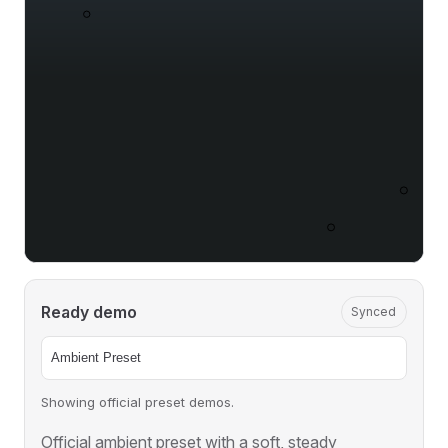
Ready demo
Synced
Showing official preset demos.
Official ambient preset with a soft, steady