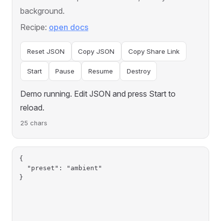
background.
Recipe:
open docs
Reset JSON
Copy JSON
Copy Share Link
Start
Pause
Resume
Destroy
Demo running. Edit JSON and press Start to
reload.
25 chars