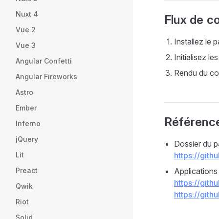
Nuxt 4
Flux de co
Vue 2
Installez le
Vue 3
Initialisez l
Angular Confetti
Rendu du co
Angular Fireworks
Astro
Ember
Référenc
Inferno
jQuery
Dossier du p
https://gith
Lit
Applications
Preact
https://gith
Qwik
https://gith
Riot
Solid