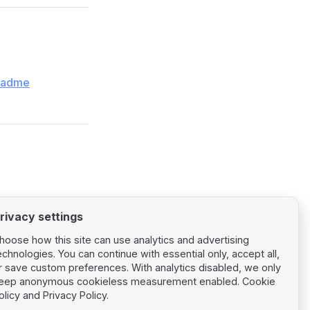
readme
rivacy settings
hoose how this site can use analytics and advertising
echnologies. You can continue with essential only, accept all,
r save custom preferences. With analytics disabled, we only
eep anonymous cookieless measurement enabled.
Cookie
Next page
olicy
and
Privacy Policy
.
Vue