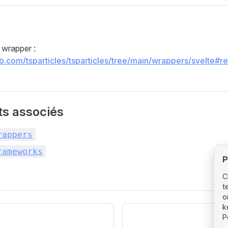
wrapper :
hub.com/tsparticles/tsparticles/tree/main/wrappers/svelte#
s associés
rappers
rameworks
P
C
t
o
k
P