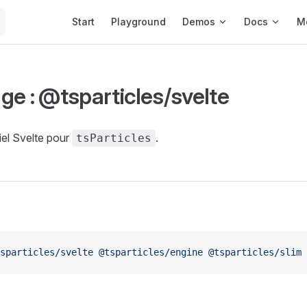
Main Navigation
Start
Playground
Demos
Docs
M
ge : @tsparticles/svelte
iel Svelte pour
.
tsParticles
sparticles/svelte
 @tsparticles/engine
 @tsparticles/slim