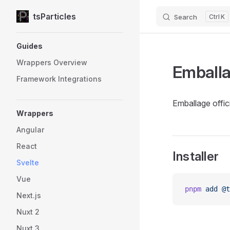
tsParticles
Search
K
Skip to content
Sidebar Navigation
Guides
Wrappers Overview
Emballa
Framework Integrations
Emballage offic
Wrappers
Angular
React
Installer
Svelte
Vue
pnpm
 add
 @t
Next.js
Nuxt 2
Nuxt 3