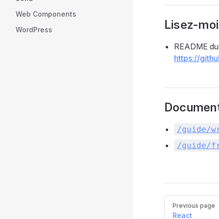
Web Components
Lisez-moi
WordPress
README du 
https://git
Document
/guide/w
/guide/f
Pager
Previous page
React