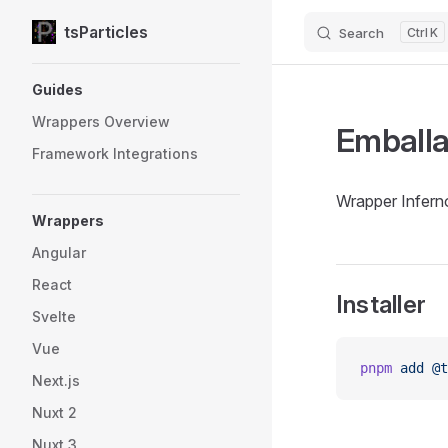
tsParticles
Search
K
Skip to content
Sidebar Navigation
Guides
Wrappers Overview
Emballa
Framework Integrations
Wrapper Inferno
Wrappers
Angular
React
Installer
Svelte
Vue
pnpm
 add
 @t
Next.js
Nuxt 2
Nuxt 3