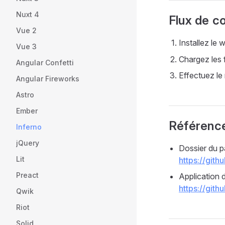
Nuxt 4
Flux de co
Vue 2
Installez le
Vue 3
Chargez les f
Angular Confetti
Effectuez le
Angular Fireworks
Astro
Ember
Référenc
Inferno
jQuery
Dossier du p
Lit
https://gith
Preact
Application 
https://gith
Qwik
Riot
Solid