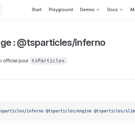
Main Navigation
Start
Playground
Demos
Docs
M
ge : @tsparticles/inferno
 officiel pour
.
tsParticles
sparticles/inferno
 @tsparticles/engine
 @tsparticles/slim