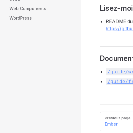
Lisez-moi
Web Components
WordPress
README du 
https://git
Document
/guide/w
/guide/f
Pager
Previous page
Ember