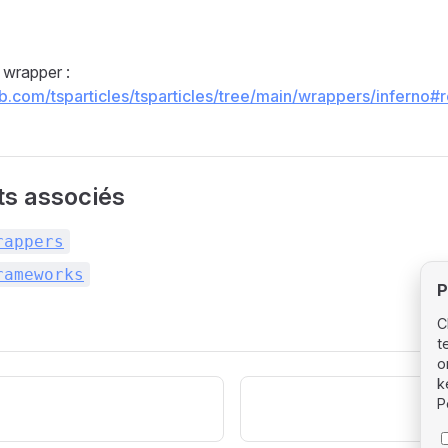
wrapper :
hub.com/tsparticles/tsparticles/tree/main/wrappers/inferno
s associés
rappers
rameworks
P
C
t
o
k
P