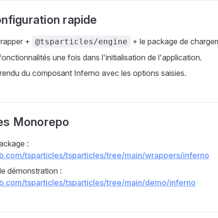
nfiguration rapide
 wrapper +
+ le package de charge
@tsparticles/engine
onctionnalités une fois dans l'initialisation de l'application.
 rendu du composant Inferno avec les options saisies.
es Monorepo
ackage :
ub.com/tsparticles/tsparticles/tree/main/wrappers/inferno
de démonstration :
ub.com/tsparticles/tsparticles/tree/main/demo/inferno