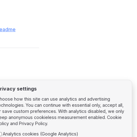
#readme
rivacy settings
hoose how this site can use analytics and advertising
echnologies. You can continue with essential only, accept all,
r save custom preferences. With analytics disabled, we only
eep anonymous cookieless measurement enabled.
Cookie
Next page
olicy
and
Privacy Policy
.
jQuery
Analytics cookies (Google Analytics)