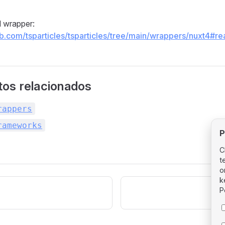
 wrapper:
hub.com/tsparticles/tsparticles/tree/main/wrappers/nuxt4#r
os relacionados
rappers
rameworks
P
C
t
o
k
P