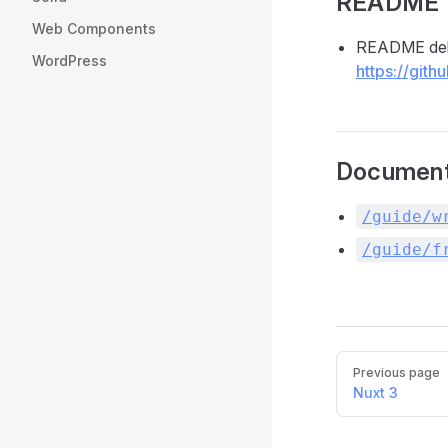
README
Web Components
README del
WordPress
https://git
Document
/guide/w
/guide/f
Pager
Previous page
Nuxt 3