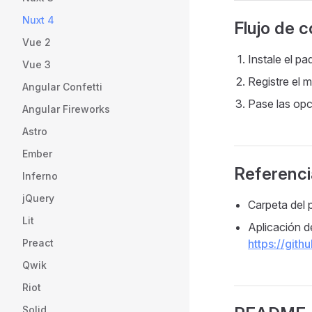
Nuxt 4
Flujo de c
Vue 2
Instale el p
Vue 3
Registre el 
Angular Confetti
Pase las opc
Angular Fireworks
Astro
Ember
Referenc
Inferno
jQuery
Carpeta del 
Lit
Aplicación d
https://gith
Preact
Qwik
Riot
Solid