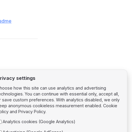
eadme
rivacy settings
hoose how this site can use analytics and advertising
echnologies. You can continue with essential only, accept all,
r save custom preferences. With analytics disabled, we only
eep anonymous cookieless measurement enabled.
Cookie
Next page
olicy
and
Privacy Policy
.
Vue 2
Analytics cookies (Google Analytics)