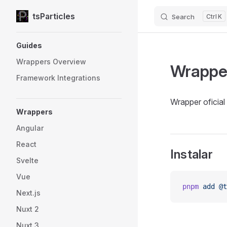
tsParticles
Search
K
Skip to content
Sidebar Navigation
Guides
Wrappers Overview
Wrapper
Framework Integrations
Wrapper oficia
Wrappers
Angular
React
Instalar
Svelte
Vue
pnpm
 add
 @t
Next.js
Nuxt 2
Nuxt 3