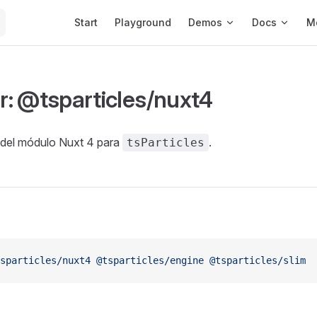
Main Navigation
Start
Playground
Demos
Docs
M
: @tsparticles/nuxt4
l del módulo Nuxt 4 para
.
tsParticles
sparticles/nuxt4
 @tsparticles/engine
 @tsparticles/slim