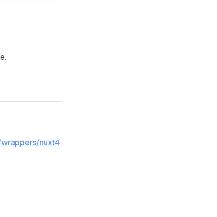
e.
in/wrappers/nuxt4