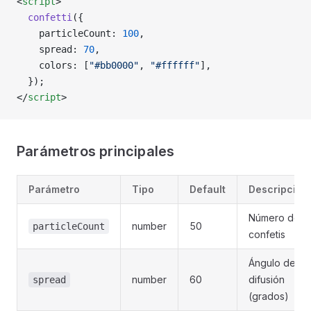
<
script
>
  confetti
({
    particleCount: 
100
,
    spread: 
70
,
    colors: [
"#bb0000"
, 
"#ffffff"
],
  });
</
script
>
Parámetros principales
Parámetro
Tipo
Default
Descripción
Número de
number
50
particleCount
confetis
Ángulo de
number
60
difusión
spread
(grados)