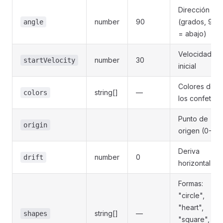
Dirección
number
90
(grados, 90
angle
= abajo)
Velocidad
number
30
startVelocity
inicial
Colores de
string[]
—
colors
los confetis
Punto de
origin
origen (0-1)
Deriva
number
0
drift
horizontal
Formas:
"circle",
"heart",
string[]
—
shapes
"square",