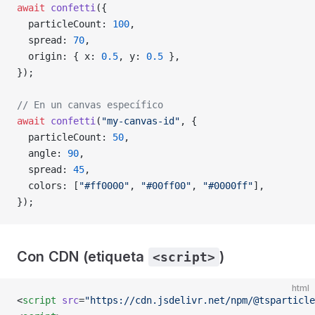
await
 confetti
({
  particleCount: 
100
,
  spread: 
70
,
  origin: { x: 
0.5
, y: 
0.5
 },
});
// En un canvas específico
await
 confetti
(
"my-canvas-id"
, {
  particleCount: 
50
,
  angle: 
90
,
  spread: 
45
,
  colors: [
"#ff0000"
, 
"#00ff00"
, 
"#0000ff"
],
});
Con CDN (etiqueta
)
<script>
html
<
script
 src
=
"https://cdn.jsdelivr.net/npm/@tsparticle