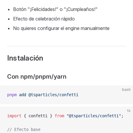
Botón "¡Felicidades!" o "¡Cumpleaños!"
Efecto de celebración rápido
No quieres configurar el engine manualmente
Instalación
Con npm/pnpm/yarn
bash
pnpm
 add
 @tsparticles/confetti
ts
import
 { confetti } 
from
 "@tsparticles/confetti"
;
// Efecto base