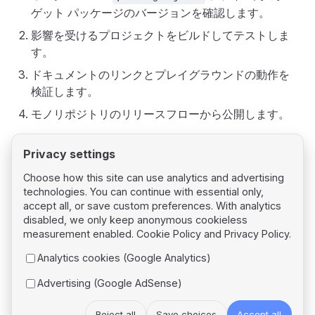
ゲット パッケージのバージョンを確認します。
影響を受けるプロジェクトをビルドしてテストしま
す。
ドキュメントのリンクとプレイグラウンドの動作を
検証します。
モノリポジトリのリリースフローから公開します。
Privacy settings
Choose how this site can use analytics and advertising
technologies. You can continue with essential only,
Pager
Previous page
accept all, or save custom preferences. With analytics
Changelog
disabled, we only keep anonymous cookieless
measurement enabled.
Cookie Policy
and
Privacy Policy
.
Next page
Analytics cookies (Google Analytics)
particles.js Migration
Advertising (Google AdSense)
Reject all
Save choices
Accept all