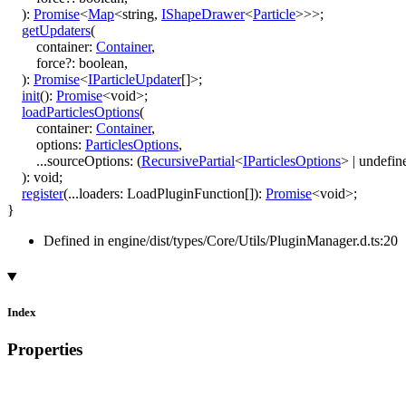
)
:
Promise
<
Map
<
string
,
IShapeDrawer
<
Particle
>
>
>
;
getUpdaters
(
container
:
Container
,
force
?:
boolean
,
)
:
Promise
<
IParticleUpdater
[]
>
;
init
()
:
Promise
<
void
>
;
loadParticlesOptions
(
container
:
Container
,
options
:
ParticlesOptions
,
...
sourceOptions
:
(
RecursivePartial
<
IParticlesOptions
>
|
undefin
)
:
void
;
register
(
...
loaders
:
LoadPluginFunction
[]
)
:
Promise
<
void
>
;
}
Defined in engine/dist/types/Core/Utils/PluginManager.d.ts:20
Index
Properties