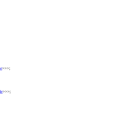
le
>
>
>
;
le
>
>
>
;