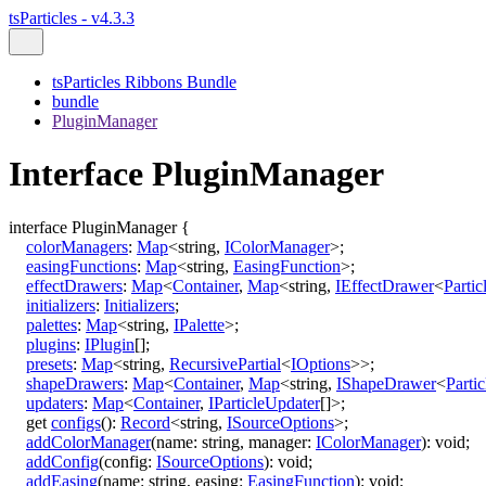
tsParticles - v4.3.3
tsParticles Ribbons Bundle
bundle
PluginManager
Interface PluginManager
interface
PluginManager
{
colorManagers
:
Map
<
string
,
IColorManager
>
;
easingFunctions
:
Map
<
string
,
EasingFunction
>
;
effectDrawers
:
Map
<
Container
,
Map
<
string
,
IEffectDrawer
<
Partic
initializers
:
Initializers
;
palettes
:
Map
<
string
,
IPalette
>
;
plugins
:
IPlugin
[]
;
presets
:
Map
<
string
,
RecursivePartial
<
IOptions
>
>
;
shapeDrawers
:
Map
<
Container
,
Map
<
string
,
IShapeDrawer
<
Partic
updaters
:
Map
<
Container
,
IParticleUpdater
[]
>
;
get
configs
()
:
Record
<
string
,
ISourceOptions
>
;
addColorManager
(
name
:
string
,
manager
:
IColorManager
)
:
void
;
addConfig
(
config
:
ISourceOptions
)
:
void
;
addEasing
(
name
:
string
,
easing
:
EasingFunction
)
:
void
;