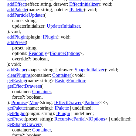
addEffect
(
effect
:
string
,
drawer
:
EffectInitializer
)
:
void
;
addPalette
(
name
:
string
,
palette
:
IPalette
)
:
void
;
addParticleUpdater
(
name
:
string
,
updaterInitializer
:
UpdaterInitializer
,
)
:
void
;
addPlugin
(
plugin
:
IPlugin
)
:
void
;
addPreset
(
preset
:
string
,
options
:
Readonly
<
ISourceOptions
>
,
override
?:
boolean
,
)
:
void
;
addShape
(
shapes
:
string
[]
,
drawer
:
ShapeInitializer
)
:
void
;
clearPlugins
(
container
:
Container
)
:
void
;
getEasing
(
name
:
string
)
:
EasingFunction
;
getEffectDrawers
(
container
:
Container
,
force
?:
boolean
,
)
:
Promise
<
Map
<
string
,
IEffectDrawer
<
Particle
>
>
>
;
getPalette
(
name
:
string
)
:
IPalette
|
undefined
;
getPlugin
(
plugin
:
string
)
:
IPlugin
|
undefined
;
getPreset
(
preset
:
string
)
:
RecursivePartial
<
IOptions
>
|
undefined
;
getShapeDrawers
(
container
:
Container
,
force
?:
boolean
,