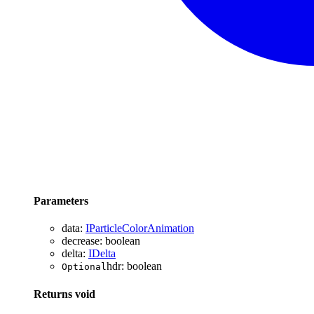
Parameters
data
:
IParticleColorAnimation
decrease
:
boolean
delta
:
IDelta
hdr
:
boolean
Optional
Returns
void