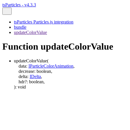
tsParticles - v4.3.3
tsParticles Particles.js integration
bundle
updateColorValue
Function updateColorValue
updateColorValue
(
data
:
IParticleColorAnimation
,
decrease
:
boolean
,
delta
:
IDelta
,
hdr
?:
boolean
,
)
:
void