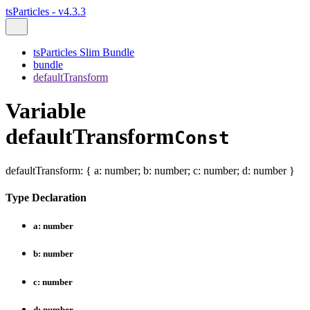
tsParticles - v4.3.3
tsParticles Slim Bundle
bundle
defaultTransform
Variable
defaultTransform
Const
defaultTransform
:
{
a
:
number
;
b
:
number
;
c
:
number
;
d
:
number
}
Type Declaration
a
:
number
b
:
number
c
:
number
d
:
number