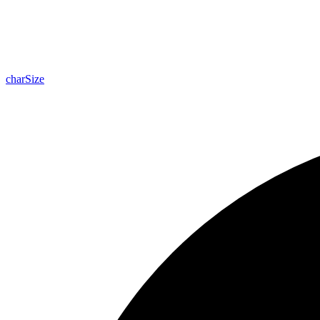
char
Size