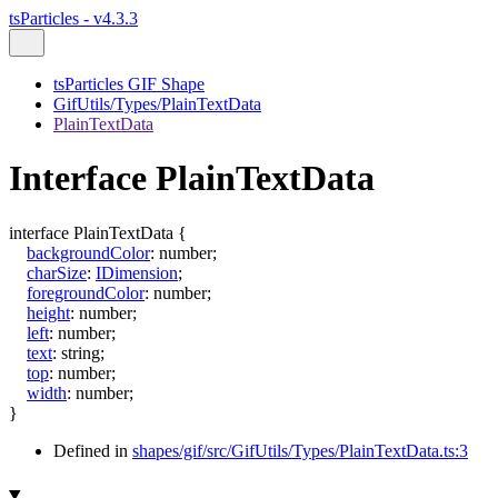
tsParticles - v4.3.3
tsParticles GIF Shape
GifUtils/Types/PlainTextData
PlainTextData
Interface PlainTextData
interface
PlainTextData
{
backgroundColor
:
number
;
charSize
:
IDimension
;
foregroundColor
:
number
;
height
:
number
;
left
:
number
;
text
:
string
;
top
:
number
;
width
:
number
;
}
Defined in
shapes/gif/src/GifUtils/Types/PlainTextData.ts:3