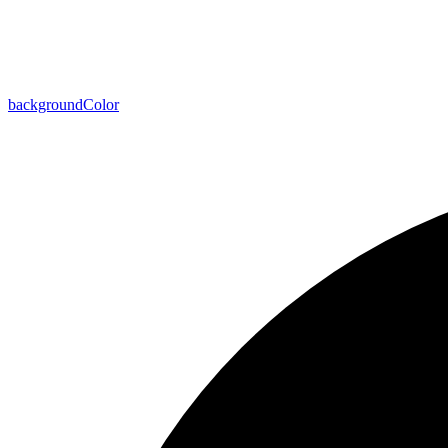
background
Color