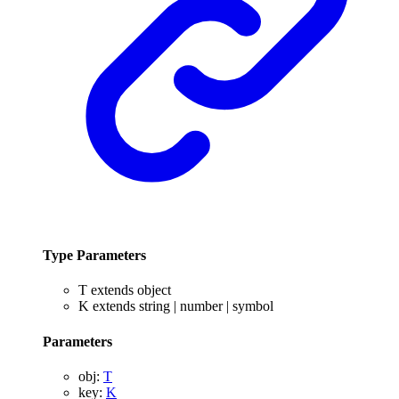
Type Parameters
T
extends
object
K
extends
string
|
number
|
symbol
Parameters
obj
:
T
key
:
K