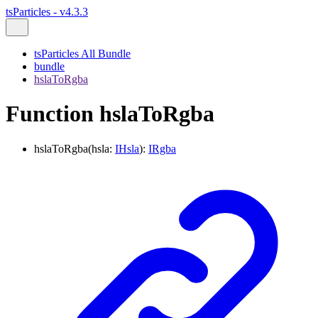
tsParticles - v4.3.3
tsParticles All Bundle
bundle
hslaToRgba
Function hslaToRgba
hslaToRgba
(
hsla
:
IHsla
)
:
IRgba