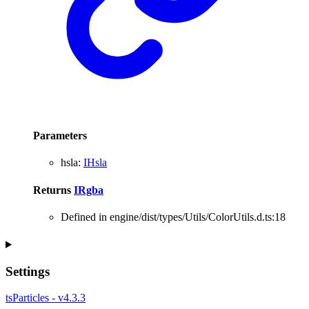
Parameters
hsla
:
IHsla
Returns
IRgba
Defined in engine/dist/types/Utils/ColorUtils.d.ts:18
Settings
tsParticles - v4.3.3